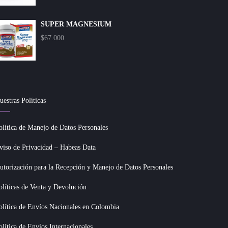
SUPER MAGNESIUM
$
67.000
uestras Políticas
olítica de Manejo de Datos Personales
viso de Privacidad – Habeas Data
utorización para la Recepción y Manejo de Datos Personales
olíticas de Venta y Devolución
olítica de Envíos Nacionales en Colombia
olítica de Envíos Internacionales