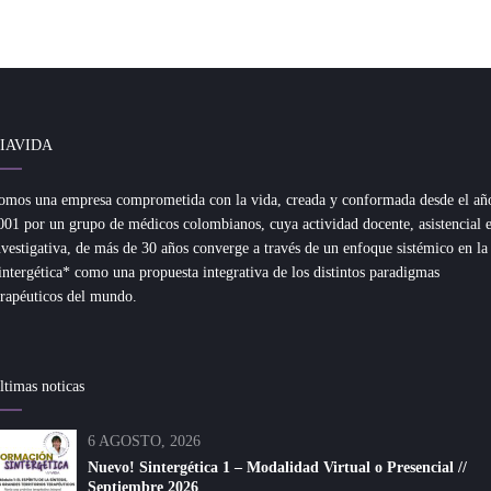
IAVIDA
omos una empresa comprometida con la vida, creada y conformada desde el añ
001 por un grupo de médicos colombianos, cuya actividad docente, asistencial 
nvestigativa, de más de 30 años converge a través de un enfoque sistémico en la
intergética* como una propuesta integrativa de los distintos paradigmas
erapéuticos del mundo.
ltimas noticas
6 AGOSTO, 2026
Nuevo! Sintergética 1 – Modalidad Virtual o Presencial //
Septiembre 2026