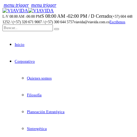
menu trigger
menu trigger
S 08:00 AM -02:00 PM / D Cerrado
L-V 08:00 AM -06:00 PM
(+57) 604 448
1252 / (+57) 320 671 9007 / (+57) 300 644 5757
viavida@viavida.com.co
Escribenos
Inicio
Corporativo
Quienes somos
Filosofía
Planeación Estratégica
Sintergética